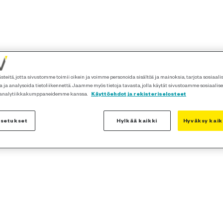
teitä, jotta sivustomme toimii oikein ja voimme personoida sisältöä ja mainoksia, tarjota sosiaal
 ja analysoida tietoliikennettä. Jaamme myös tietoja tavasta, jolla käytät sivustoamme sosiaalis
 analytiikkakumppaneidemme kanssa.
Käyttöehdot ja rekisteriselosteet
asetukset
Hylkää kaikki
Hyväksy kaik