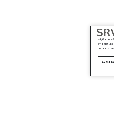
Käytämme eväs
ominaisuuksia
mainonta- ja
Eväste