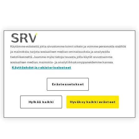
Käytämme evästeitä, jotta sivustomme toimii oikein ja voimme personoida sisältöä
ja mainoksia, tarjota sosiaalisen median ominaisuuksia ja analysoida
tietoliikennettä. Jaamme myös tietoja tavasta, jolla käytät sivustoamme
sosiaalisen median, mainonta- ja analytiikkakumppaneidemme kanssa.
Käyttöehdot ja rekisteriselosteet
Evästeasetukset
Hylkää kaikki
Hyväksy kaikki evästeet