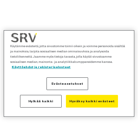
Käytämme evästeitä, jotta sivustomme toimii oikein ja voimme personoida sisältöä
ja mainoksia, tarjota sosiaalisen median ominaisuuksia ja analysoida
tietoliikennettä. Jaamme myös tietoja tavasta, jolla käytät sivustoamme
sosiaalisen median, mainonta- ja analytiikkakumppaneidemme kanssa.
Käyttöehdot ja rekisteriselosteet
Evästeasetukset
Hylkää kaikki
Hyväksy kaikki evästeet