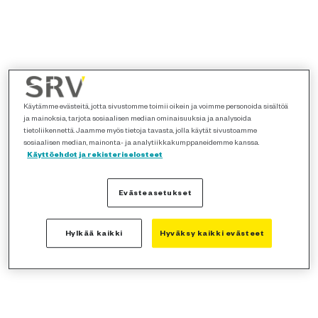
Käytämme evästeitä, jotta sivustomme toimii oikein ja voimme personoida sisältöä
ja mainoksia, tarjota sosiaalisen median ominaisuuksia ja analysoida
tietoliikennettä. Jaamme myös tietoja tavasta, jolla käytät sivustoamme
sosiaalisen median, mainonta- ja analytiikkakumppaneidemme kanssa.
Käyttöehdot ja rekisteriselosteet
Evästeasetukset
Hylkää kaikki
Hyväksy kaikki evästeet