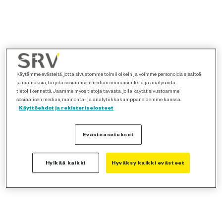
Käytämme evästeitä, jotta sivustomme toimii oikein ja voimme personoida sisältöä
ja mainoksia, tarjota sosiaalisen median ominaisuuksia ja analysoida
tietoliikennettä. Jaamme myös tietoja tavasta, jolla käytät sivustoamme
sosiaalisen median, mainonta- ja analytiikkakumppaneidemme kanssa.
Käyttöehdot ja rekisteriselosteet
Evästeasetukset
Hylkää kaikki
Hyväksy kaikki evästeet