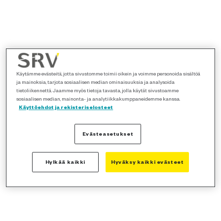
Käytämme evästeitä, jotta sivustomme toimii oikein ja voimme personoida sisältöä
ja mainoksia, tarjota sosiaalisen median ominaisuuksia ja analysoida
tietoliikennettä. Jaamme myös tietoja tavasta, jolla käytät sivustoamme
sosiaalisen median, mainonta- ja analytiikkakumppaneidemme kanssa.
Käyttöehdot ja rekisteriselosteet
Evästeasetukset
Hylkää kaikki
Hyväksy kaikki evästeet