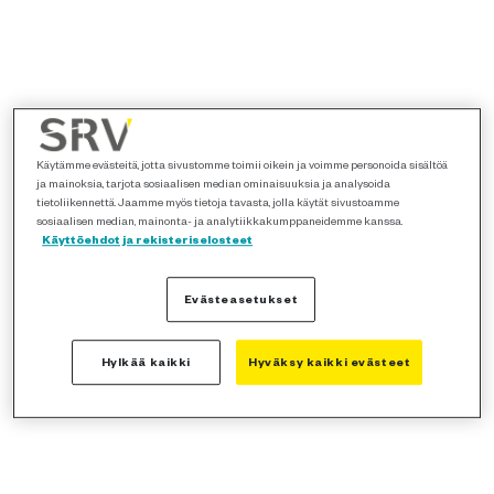
Käytämme evästeitä, jotta sivustomme toimii oikein ja voimme personoida sisältöä
ja mainoksia, tarjota sosiaalisen median ominaisuuksia ja analysoida
tietoliikennettä. Jaamme myös tietoja tavasta, jolla käytät sivustoamme
sosiaalisen median, mainonta- ja analytiikkakumppaneidemme kanssa.
Käyttöehdot ja rekisteriselosteet
Evästeasetukset
Hylkää kaikki
Hyväksy kaikki evästeet