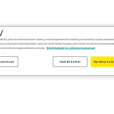
teitä, jotta sivustomme toimii oikein ja voimme personoida sisältöä ja mainoksia, tarjota sosiaal
 ja analysoida tietoliikennettä. Jaamme myös tietoja tavasta, jolla käytät sivustoamme sosiaalis
 analytiikkakumppaneidemme kanssa.
Käyttöehdot ja rekisteriselosteet
asetukset
Hylkää kaikki
Hyväksy kaik