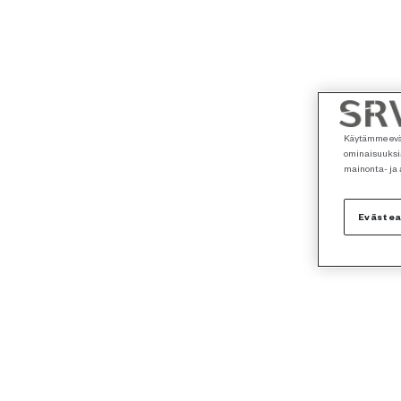
Käytämme eväs
ominaisuuksia
mainonta- ja
Eväste