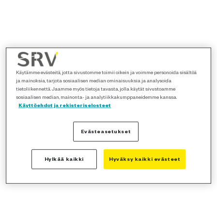
Käytämme evästeitä, jotta sivustomme toimii oikein ja voimme personoida sisältöä
ja mainoksia, tarjota sosiaalisen median ominaisuuksia ja analysoida
tietoliikennettä. Jaamme myös tietoja tavasta, jolla käytät sivustoamme
sosiaalisen median, mainonta- ja analytiikkakumppaneidemme kanssa.
Käyttöehdot ja rekisteriselosteet
Evästeasetukset
Hylkää kaikki
Hyväksy kaikki evästeet