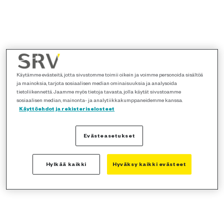
Käytämme evästeitä, jotta sivustomme toimii oikein ja voimme personoida sisältöä
ja mainoksia, tarjota sosiaalisen median ominaisuuksia ja analysoida
tietoliikennettä. Jaamme myös tietoja tavasta, jolla käytät sivustoamme
sosiaalisen median, mainonta- ja analytiikkakumppaneidemme kanssa.
Käyttöehdot ja rekisteriselosteet
Evästeasetukset
Hylkää kaikki
Hyväksy kaikki evästeet