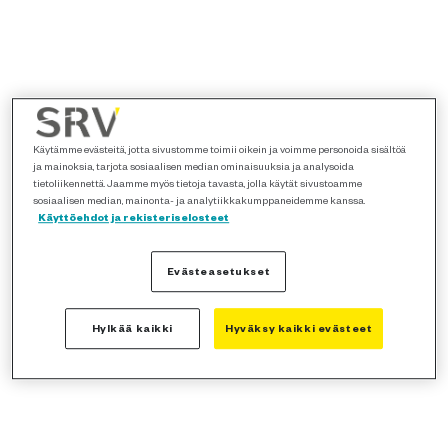
Käytämme evästeitä, jotta sivustomme toimii oikein ja voimme personoida sisältöä
ja mainoksia, tarjota sosiaalisen median ominaisuuksia ja analysoida
tietoliikennettä. Jaamme myös tietoja tavasta, jolla käytät sivustoamme
sosiaalisen median, mainonta- ja analytiikkakumppaneidemme kanssa.
Käyttöehdot ja rekisteriselosteet
Evästeasetukset
Hylkää kaikki
Hyväksy kaikki evästeet