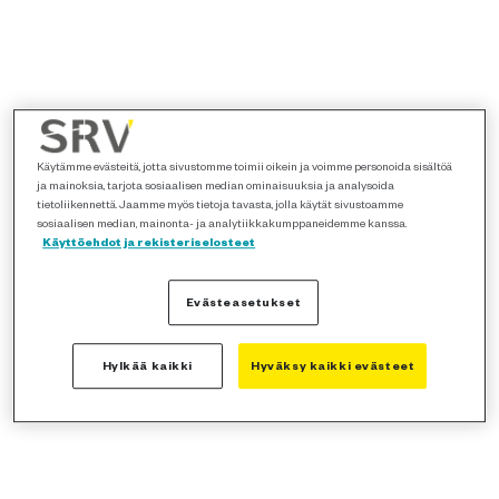
Käytämme evästeitä, jotta sivustomme toimii oikein ja voimme personoida sisältöä
ja mainoksia, tarjota sosiaalisen median ominaisuuksia ja analysoida
tietoliikennettä. Jaamme myös tietoja tavasta, jolla käytät sivustoamme
sosiaalisen median, mainonta- ja analytiikkakumppaneidemme kanssa.
Käyttöehdot ja rekisteriselosteet
Evästeasetukset
Hylkää kaikki
Hyväksy kaikki evästeet