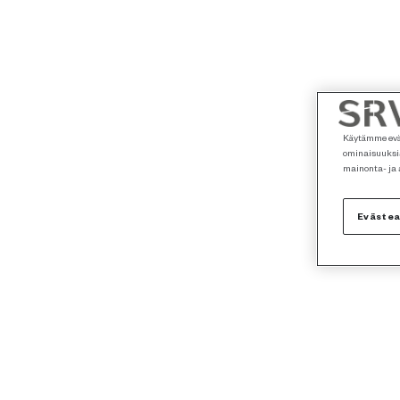
Käytämme eväs
ominaisuuksia
mainonta- ja
Eväste