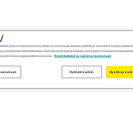
teitä, jotta sivustomme toimii oikein ja voimme personoida sisältöä ja mainoksia, tarjota sosiaal
 ja analysoida tietoliikennettä. Jaamme myös tietoja tavasta, jolla käytät sivustoamme sosiaalis
 analytiikkakumppaneidemme kanssa.
Käyttöehdot ja rekisteriselosteet
asetukset
Hylkää kaikki
Hyväksy kaik