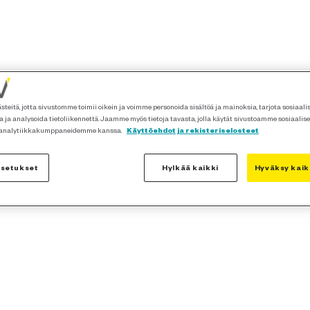
teitä, jotta sivustomme toimii oikein ja voimme personoida sisältöä ja mainoksia, tarjota sosiaal
 ja analysoida tietoliikennettä. Jaamme myös tietoja tavasta, jolla käytät sivustoamme sosiaalis
 analytiikkakumppaneidemme kanssa.
Käyttöehdot ja rekisteriselosteet
asetukset
Hylkää kaikki
Hyväksy kaik