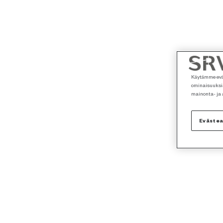
Käytämme eväs
ominaisuuksia
mainonta- ja
Eväste