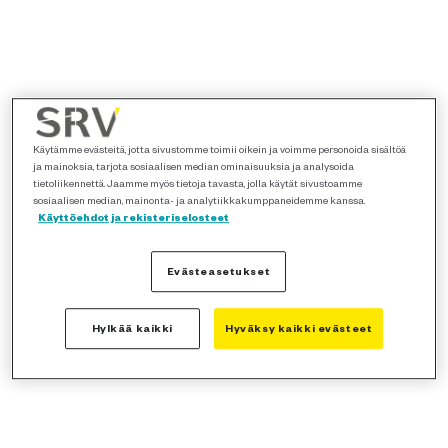
Käytämme evästeitä, jotta sivustomme toimii oikein ja voimme personoida sisältöä
ja mainoksia, tarjota sosiaalisen median ominaisuuksia ja analysoida
tietoliikennettä. Jaamme myös tietoja tavasta, jolla käytät sivustoamme
sosiaalisen median, mainonta- ja analytiikkakumppaneidemme kanssa.
Käyttöehdot ja rekisteriselosteet
Evästeasetukset
Hylkää kaikki
Hyväksy kaikki evästeet