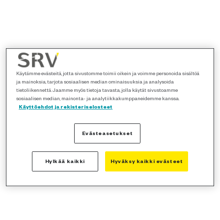
Käytämme evästeitä, jotta sivustomme toimii oikein ja voimme personoida sisältöä
ja mainoksia, tarjota sosiaalisen median ominaisuuksia ja analysoida
tietoliikennettä. Jaamme myös tietoja tavasta, jolla käytät sivustoamme
sosiaalisen median, mainonta- ja analytiikkakumppaneidemme kanssa.
Käyttöehdot ja rekisteriselosteet
Evästeasetukset
Hylkää kaikki
Hyväksy kaikki evästeet