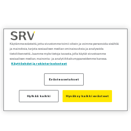
Käytämme evästeitä, jotta sivustomme toimii oikein ja voimme personoida sisältöä
ja mainoksia, tarjota sosiaalisen median ominaisuuksia ja analysoida
tietoliikennettä. Jaamme myös tietoja tavasta, jolla käytät sivustoamme
sosiaalisen median, mainonta- ja analytiikkakumppaneidemme kanssa.
Käyttöehdot ja rekisteriselosteet
Evästeasetukset
Hylkää kaikki
Hyväksy kaikki evästeet