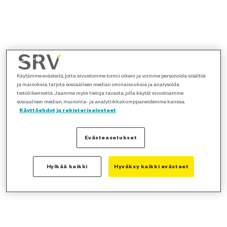
Käytämme evästeitä, jotta sivustomme toimii oikein ja voimme personoida sisältöä
ja mainoksia, tarjota sosiaalisen median ominaisuuksia ja analysoida
tietoliikennettä. Jaamme myös tietoja tavasta, jolla käytät sivustoamme
sosiaalisen median, mainonta- ja analytiikkakumppaneidemme kanssa.
Käyttöehdot ja rekisteriselosteet
Evästeasetukset
Hylkää kaikki
Hyväksy kaikki evästeet