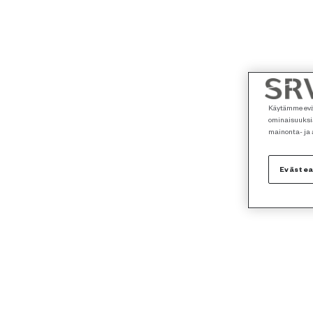
Käytämme eväs
ominaisuuksia
mainonta- ja
Eväste