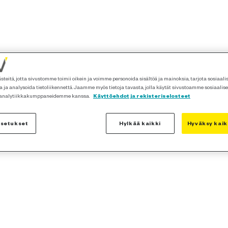
teitä, jotta sivustomme toimii oikein ja voimme personoida sisältöä ja mainoksia, tarjota sosiaal
 ja analysoida tietoliikennettä. Jaamme myös tietoja tavasta, jolla käytät sivustoamme sosiaalis
 analytiikkakumppaneidemme kanssa.
Käyttöehdot ja rekisteriselosteet
asetukset
Hylkää kaikki
Hyväksy kaik