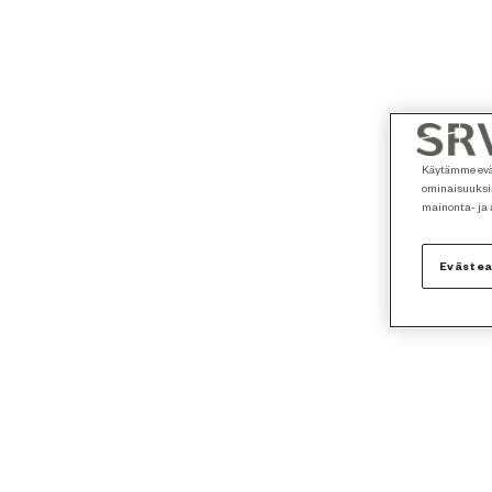
Käytämme eväs
ominaisuuksia
mainonta- ja
Eväste