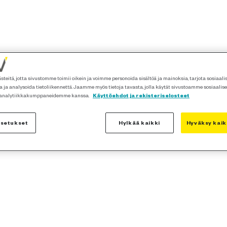
teitä, jotta sivustomme toimii oikein ja voimme personoida sisältöä ja mainoksia, tarjota sosiaal
 ja analysoida tietoliikennettä. Jaamme myös tietoja tavasta, jolla käytät sivustoamme sosiaalis
 analytiikkakumppaneidemme kanssa.
Käyttöehdot ja rekisteriselosteet
asetukset
Hylkää kaikki
Hyväksy kaik