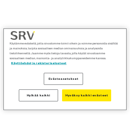
Käytämme evästeitä, jotta sivustomme toimii oikein ja voimme personoida sisältöä
ja mainoksia, tarjota sosiaalisen median ominaisuuksia ja analysoida
tietoliikennettä. Jaamme myös tietoja tavasta, jolla käytät sivustoamme
sosiaalisen median, mainonta- ja analytiikkakumppaneidemme kanssa.
Käyttöehdot ja rekisteriselosteet
Evästeasetukset
Hylkää kaikki
Hyväksy kaikki evästeet