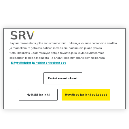
Käytämme evästeitä, jotta sivustomme toimii oikein ja voimme personoida sisältöä
ja mainoksia, tarjota sosiaalisen median ominaisuuksia ja analysoida
tietoliikennettä. Jaamme myös tietoja tavasta, jolla käytät sivustoamme
sosiaalisen median, mainonta- ja analytiikkakumppaneidemme kanssa.
Käyttöehdot ja rekisteriselosteet
Evästeasetukset
Hylkää kaikki
Hyväksy kaikki evästeet