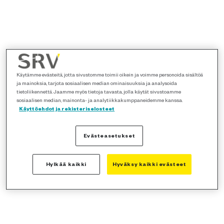
Käytämme evästeitä, jotta sivustomme toimii oikein ja voimme personoida sisältöä
ja mainoksia, tarjota sosiaalisen median ominaisuuksia ja analysoida
tietoliikennettä. Jaamme myös tietoja tavasta, jolla käytät sivustoamme
sosiaalisen median, mainonta- ja analytiikkakumppaneidemme kanssa.
Käyttöehdot ja rekisteriselosteet
Evästeasetukset
Hylkää kaikki
Hyväksy kaikki evästeet