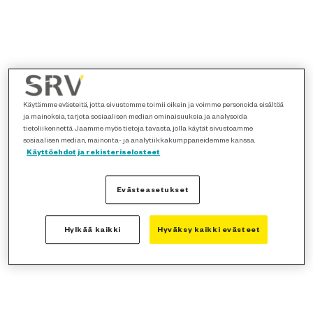
Käytämme evästeitä, jotta sivustomme toimii oikein ja voimme personoida sisältöä
ja mainoksia, tarjota sosiaalisen median ominaisuuksia ja analysoida
tietoliikennettä. Jaamme myös tietoja tavasta, jolla käytät sivustoamme
sosiaalisen median, mainonta- ja analytiikkakumppaneidemme kanssa.
Käyttöehdot ja rekisteriselosteet
Evästeasetukset
Hylkää kaikki
Hyväksy kaikki evästeet