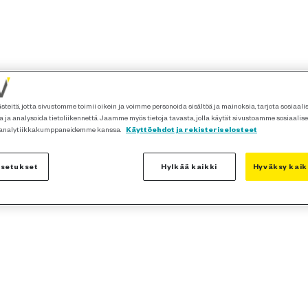
teitä, jotta sivustomme toimii oikein ja voimme personoida sisältöä ja mainoksia, tarjota sosiaal
 ja analysoida tietoliikennettä. Jaamme myös tietoja tavasta, jolla käytät sivustoamme sosiaalis
 analytiikkakumppaneidemme kanssa.
Käyttöehdot ja rekisteriselosteet
asetukset
Hylkää kaikki
Hyväksy kaik