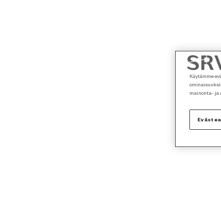
Käytämme eväs
ominaisuuksia
mainonta- ja
Eväste