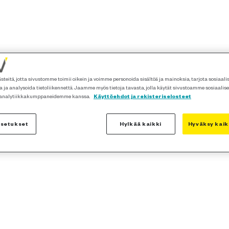
teitä, jotta sivustomme toimii oikein ja voimme personoida sisältöä ja mainoksia, tarjota sosiaal
 ja analysoida tietoliikennettä. Jaamme myös tietoja tavasta, jolla käytät sivustoamme sosiaalis
 analytiikkakumppaneidemme kanssa.
Käyttöehdot ja rekisteriselosteet
asetukset
Hylkää kaikki
Hyväksy kaik