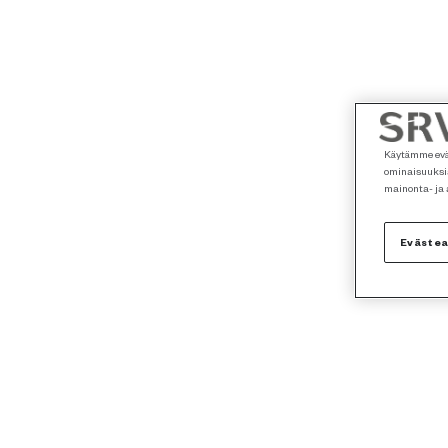
Käytämme eväs
ominaisuuksia
mainonta- ja
Eväste