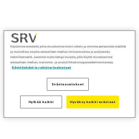
Käytämme evästeitä, jotta sivustomme toimii oikein ja voimme personoida sisältöä
ja mainoksia, tarjota sosiaalisen median ominaisuuksia ja analysoida
tietoliikennettä. Jaamme myös tietoja tavasta, jolla käytät sivustoamme
sosiaalisen median, mainonta- ja analytiikkakumppaneidemme kanssa.
Käyttöehdot ja rekisteriselosteet
Evästeasetukset
Hylkää kaikki
Hyväksy kaikki evästeet