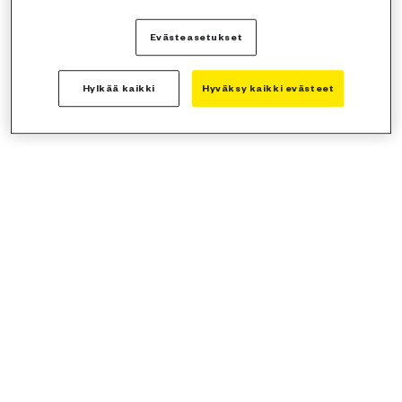
Evästeasetukset
Hylkää kaikki
Hyväksy kaikki evästeet