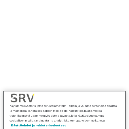
Käytämme evästeitä, jotta sivustomme toimii oikein ja voimme personoida sisältöä
ja mainoksia, tarjota sosiaalisen median ominaisuuksia ja analysoida
tietoliikennettä. Jaamme myös tietoja tavasta, jolla käytät sivustoamme
sosiaalisen median, mainonta- ja analytiikkakumppaneidemme kanssa.
Käyttöehdot ja rekisteriselosteet