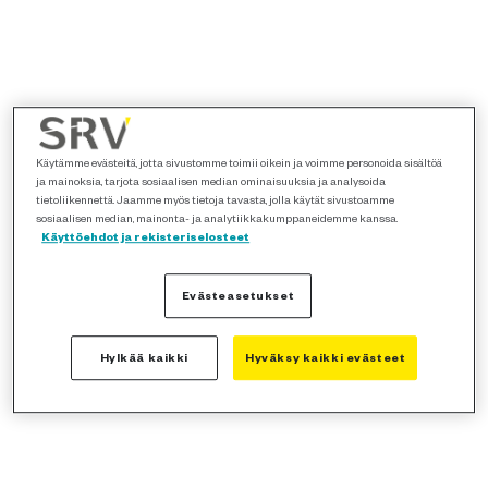
Käytämme evästeitä, jotta sivustomme toimii oikein ja voimme personoida sisältöä
ja mainoksia, tarjota sosiaalisen median ominaisuuksia ja analysoida
tietoliikennettä. Jaamme myös tietoja tavasta, jolla käytät sivustoamme
sosiaalisen median, mainonta- ja analytiikkakumppaneidemme kanssa.
Käyttöehdot ja rekisteriselosteet
Evästeasetukset
Hylkää kaikki
Hyväksy kaikki evästeet