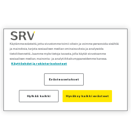
Käytämme evästeitä, jotta sivustomme toimii oikein ja voimme personoida sisältöä
ja mainoksia, tarjota sosiaalisen median ominaisuuksia ja analysoida
tietoliikennettä. Jaamme myös tietoja tavasta, jolla käytät sivustoamme
sosiaalisen median, mainonta- ja analytiikkakumppaneidemme kanssa.
Käyttöehdot ja rekisteriselosteet
Evästeasetukset
Hylkää kaikki
Hyväksy kaikki evästeet