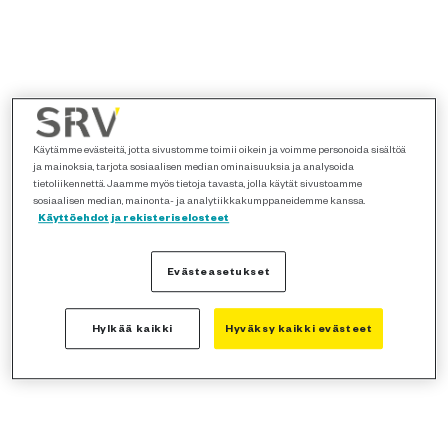
Käytämme evästeitä, jotta sivustomme toimii oikein ja voimme personoida sisältöä
ja mainoksia, tarjota sosiaalisen median ominaisuuksia ja analysoida
tietoliikennettä. Jaamme myös tietoja tavasta, jolla käytät sivustoamme
sosiaalisen median, mainonta- ja analytiikkakumppaneidemme kanssa.
Käyttöehdot ja rekisteriselosteet
Evästeasetukset
Hylkää kaikki
Hyväksy kaikki evästeet