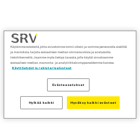
Käytämme evästeitä, jotta sivustomme toimii oikein ja voimme personoida sisältöä
ja mainoksia, tarjota sosiaalisen median ominaisuuksia ja analysoida
tietoliikennettä. Jaamme myös tietoja tavasta, jolla käytät sivustoamme
sosiaalisen median, mainonta- ja analytiikkakumppaneidemme kanssa.
Käyttöehdot ja rekisteriselosteet
Evästeasetukset
Hylkää kaikki
Hyväksy kaikki evästeet