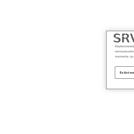
Käytämme eväs
ominaisuuksia
mainonta- ja
Eväste