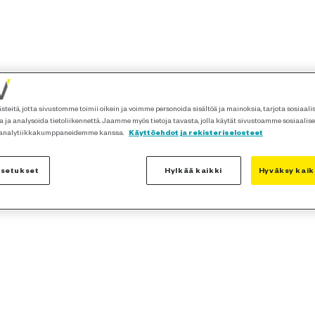
teitä, jotta sivustomme toimii oikein ja voimme personoida sisältöä ja mainoksia, tarjota sosiaal
 ja analysoida tietoliikennettä. Jaamme myös tietoja tavasta, jolla käytät sivustoamme sosiaalis
 analytiikkakumppaneidemme kanssa.
Käyttöehdot ja rekisteriselosteet
asetukset
Hylkää kaikki
Hyväksy kaik