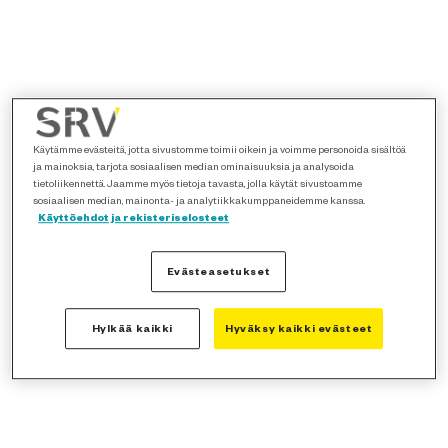
Käytämme evästeitä, jotta sivustomme toimii oikein ja voimme personoida sisältöä
ja mainoksia, tarjota sosiaalisen median ominaisuuksia ja analysoida
tietoliikennettä. Jaamme myös tietoja tavasta, jolla käytät sivustoamme
sosiaalisen median, mainonta- ja analytiikkakumppaneidemme kanssa.
Käyttöehdot ja rekisteriselosteet
Evästeasetukset
Hylkää kaikki
Hyväksy kaikki evästeet