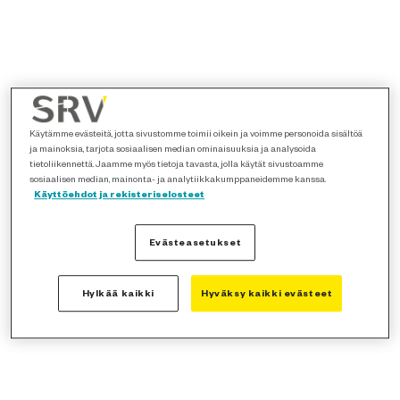
Käytämme evästeitä, jotta sivustomme toimii oikein ja voimme personoida sisältöä
ja mainoksia, tarjota sosiaalisen median ominaisuuksia ja analysoida
tietoliikennettä. Jaamme myös tietoja tavasta, jolla käytät sivustoamme
sosiaalisen median, mainonta- ja analytiikkakumppaneidemme kanssa.
Käyttöehdot ja rekisteriselosteet
Evästeasetukset
Hylkää kaikki
Hyväksy kaikki evästeet