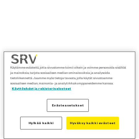
Käytämme evästeitä, jotta sivustomme toimii oikein ja voimme personoida sisältöä
ja mainoksia, tarjota sosiaalisen median ominaisuuksia ja analysoida
tietoliikennettä. Jaamme myös tietoja tavasta, jolla käytät sivustoamme
sosiaalisen median, mainonta- ja analytiikkakumppaneidemme kanssa.
Käyttöehdot ja rekisteriselosteet
Evästeasetukset
Hylkää kaikki
Hyväksy kaikki evästeet