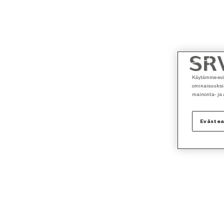
Käytämme eväs
ominaisuuksia
mainonta- ja
Eväste