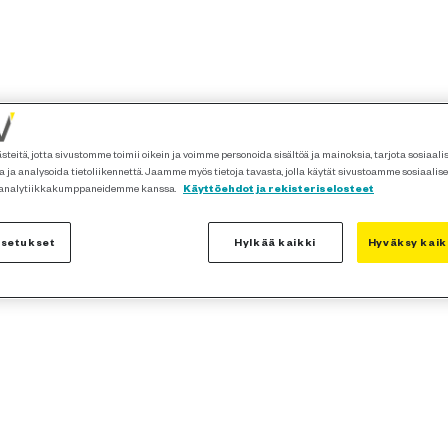
teitä, jotta sivustomme toimii oikein ja voimme personoida sisältöä ja mainoksia, tarjota sosiaal
 ja analysoida tietoliikennettä. Jaamme myös tietoja tavasta, jolla käytät sivustoamme sosiaalis
 analytiikkakumppaneidemme kanssa.
Käyttöehdot ja rekisteriselosteet
asetukset
Hylkää kaikki
Hyväksy kaik