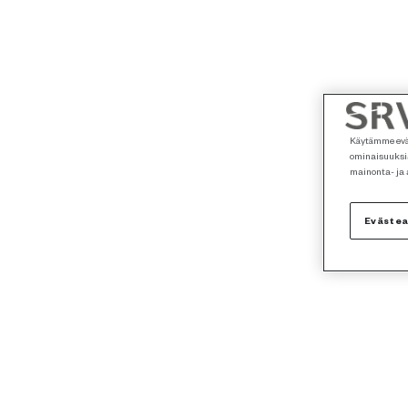
Käytämme eväs
ominaisuuksia
mainonta- ja
Eväste