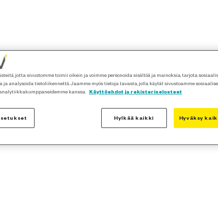
teitä, jotta sivustomme toimii oikein ja voimme personoida sisältöä ja mainoksia, tarjota sosiaal
 ja analysoida tietoliikennettä. Jaamme myös tietoja tavasta, jolla käytät sivustoamme sosiaalis
 analytiikkakumppaneidemme kanssa.
Käyttöehdot ja rekisteriselosteet
asetukset
Hylkää kaikki
Hyväksy kaik