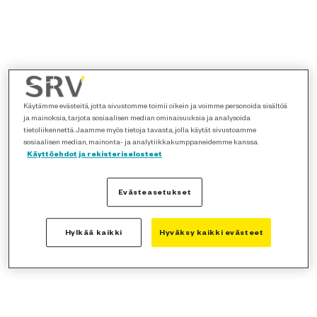
Käytämme evästeitä, jotta sivustomme toimii oikein ja voimme personoida sisältöä
ja mainoksia, tarjota sosiaalisen median ominaisuuksia ja analysoida
tietoliikennettä. Jaamme myös tietoja tavasta, jolla käytät sivustoamme
sosiaalisen median, mainonta- ja analytiikkakumppaneidemme kanssa.
Käyttöehdot ja rekisteriselosteet
Evästeasetukset
Hylkää kaikki
Hyväksy kaikki evästeet