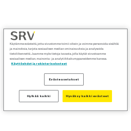
Käytämme evästeitä, jotta sivustomme toimii oikein ja voimme personoida sisältöä
ja mainoksia, tarjota sosiaalisen median ominaisuuksia ja analysoida
tietoliikennettä. Jaamme myös tietoja tavasta, jolla käytät sivustoamme
sosiaalisen median, mainonta- ja analytiikkakumppaneidemme kanssa.
Käyttöehdot ja rekisteriselosteet
Evästeasetukset
Hylkää kaikki
Hyväksy kaikki evästeet