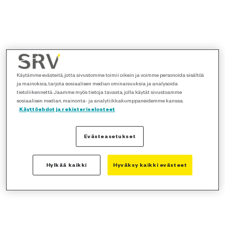
Käytämme evästeitä, jotta sivustomme toimii oikein ja voimme personoida sisältöä
ja mainoksia, tarjota sosiaalisen median ominaisuuksia ja analysoida
tietoliikennettä. Jaamme myös tietoja tavasta, jolla käytät sivustoamme
sosiaalisen median, mainonta- ja analytiikkakumppaneidemme kanssa.
Käyttöehdot ja rekisteriselosteet
Evästeasetukset
Hylkää kaikki
Hyväksy kaikki evästeet