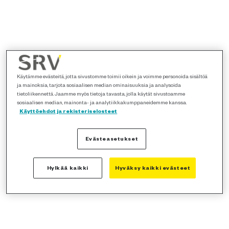
Käytämme evästeitä, jotta sivustomme toimii oikein ja voimme personoida sisältöä
ja mainoksia, tarjota sosiaalisen median ominaisuuksia ja analysoida
tietoliikennettä. Jaamme myös tietoja tavasta, jolla käytät sivustoamme
sosiaalisen median, mainonta- ja analytiikkakumppaneidemme kanssa.
Käyttöehdot ja rekisteriselosteet
Evästeasetukset
Hylkää kaikki
Hyväksy kaikki evästeet