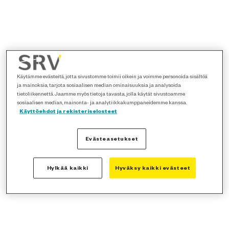
Käytämme evästeitä, jotta sivustomme toimii oikein ja voimme personoida sisältöä
ja mainoksia, tarjota sosiaalisen median ominaisuuksia ja analysoida
tietoliikennettä. Jaamme myös tietoja tavasta, jolla käytät sivustoamme
sosiaalisen median, mainonta- ja analytiikkakumppaneidemme kanssa.
Käyttöehdot ja rekisteriselosteet
Evästeasetukset
Hylkää kaikki
Hyväksy kaikki evästeet