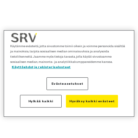
Käytämme evästeitä, jotta sivustomme toimii oikein ja voimme personoida sisältöä
ja mainoksia, tarjota sosiaalisen median ominaisuuksia ja analysoida
tietoliikennettä. Jaamme myös tietoja tavasta, jolla käytät sivustoamme
sosiaalisen median, mainonta- ja analytiikkakumppaneidemme kanssa.
Käyttöehdot ja rekisteriselosteet
Evästeasetukset
Hylkää kaikki
Hyväksy kaikki evästeet