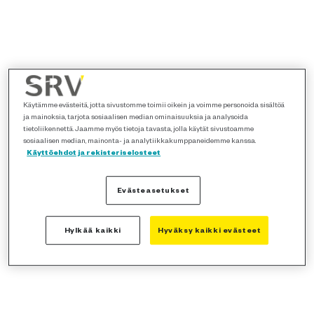
Käytämme evästeitä, jotta sivustomme toimii oikein ja voimme personoida sisältöä
ja mainoksia, tarjota sosiaalisen median ominaisuuksia ja analysoida
tietoliikennettä. Jaamme myös tietoja tavasta, jolla käytät sivustoamme
sosiaalisen median, mainonta- ja analytiikkakumppaneidemme kanssa.
Käyttöehdot ja rekisteriselosteet
Evästeasetukset
Hylkää kaikki
Hyväksy kaikki evästeet