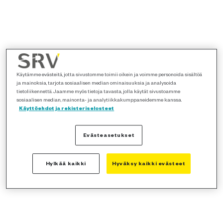
Käytämme evästeitä, jotta sivustomme toimii oikein ja voimme personoida sisältöä
ja mainoksia, tarjota sosiaalisen median ominaisuuksia ja analysoida
tietoliikennettä. Jaamme myös tietoja tavasta, jolla käytät sivustoamme
sosiaalisen median, mainonta- ja analytiikkakumppaneidemme kanssa.
Käyttöehdot ja rekisteriselosteet
Evästeasetukset
Hylkää kaikki
Hyväksy kaikki evästeet