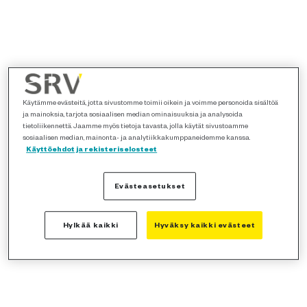
Käytämme evästeitä, jotta sivustomme toimii oikein ja voimme personoida sisältöä
ja mainoksia, tarjota sosiaalisen median ominaisuuksia ja analysoida
tietoliikennettä. Jaamme myös tietoja tavasta, jolla käytät sivustoamme
sosiaalisen median, mainonta- ja analytiikkakumppaneidemme kanssa.
Käyttöehdot ja rekisteriselosteet
Evästeasetukset
Hylkää kaikki
Hyväksy kaikki evästeet