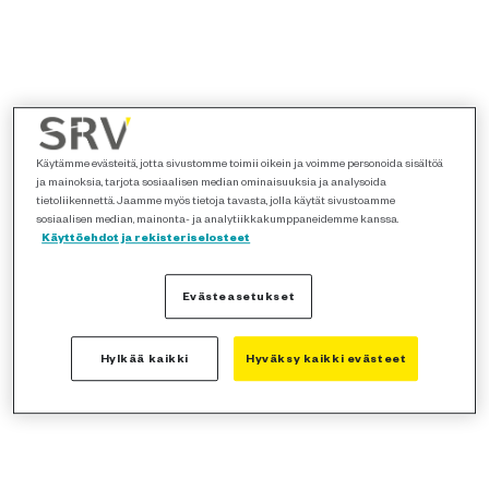
Käytämme evästeitä, jotta sivustomme toimii oikein ja voimme personoida sisältöä
ja mainoksia, tarjota sosiaalisen median ominaisuuksia ja analysoida
tietoliikennettä. Jaamme myös tietoja tavasta, jolla käytät sivustoamme
sosiaalisen median, mainonta- ja analytiikkakumppaneidemme kanssa.
Käyttöehdot ja rekisteriselosteet
Evästeasetukset
Hylkää kaikki
Hyväksy kaikki evästeet