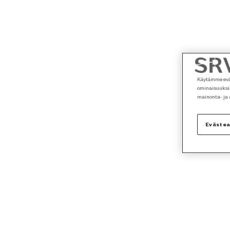
Käytämme eväs
ominaisuuksia
mainonta- ja
Eväste