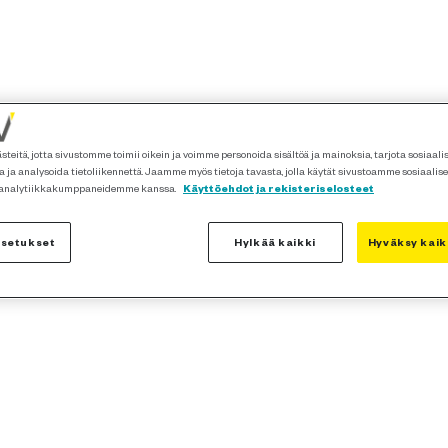
teitä, jotta sivustomme toimii oikein ja voimme personoida sisältöä ja mainoksia, tarjota sosiaal
 ja analysoida tietoliikennettä. Jaamme myös tietoja tavasta, jolla käytät sivustoamme sosiaalis
 analytiikkakumppaneidemme kanssa.
Käyttöehdot ja rekisteriselosteet
asetukset
Hylkää kaikki
Hyväksy kaik