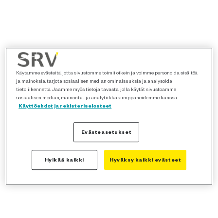
Käytämme evästeitä, jotta sivustomme toimii oikein ja voimme personoida sisältöä
ja mainoksia, tarjota sosiaalisen median ominaisuuksia ja analysoida
tietoliikennettä. Jaamme myös tietoja tavasta, jolla käytät sivustoamme
sosiaalisen median, mainonta- ja analytiikkakumppaneidemme kanssa.
Käyttöehdot ja rekisteriselosteet
Evästeasetukset
Hylkää kaikki
Hyväksy kaikki evästeet